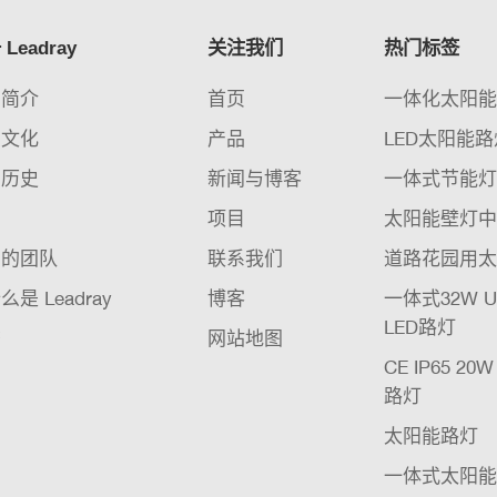
Leadray
关注我们
热门标签
司简介
首页
一体化太阳
业文化
产品
LED太阳能路灯
司历史
新闻与博客
一体式节能
织
项目
太阳能壁灯
们的团队
联系我们
道路花园用太
么是 Leadray
博客
一体式32W 
LED路灯
书
网站地图
CE IP65 20
路灯
太阳能路灯
一体式太阳