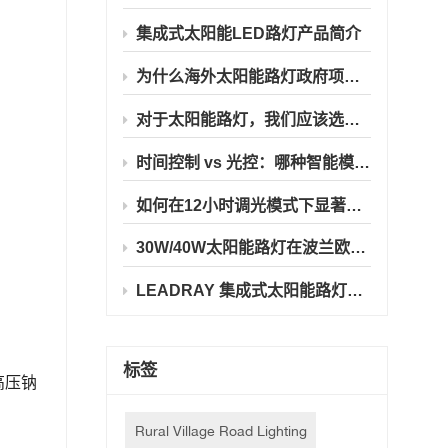
集成式太阳能LED路灯产品简介
为什么海外太阳能路灯政府项目首选飞利浦5050 LED芯片
对于太阳能路灯，我们应该选择纯光控模式还是定时编程模式？
时间控制 vs 光控：哪种智能模式更适合海外太阳能路灯？
如何在12小时调光模式下显著延长太阳能路灯的使用寿命
30W/40W太阳能路灯在波兰欧洲工程场景中的优势
LEADRAY 集成式太阳能路灯波兰项目案例 30W/40W
标签
高压钠
Rural Village Road Lighting