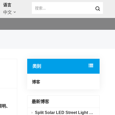
语言
中文
类别
博客
最新博客
照明、
Split Solar LED Street Light 20W 40W, IP65 Die-cast Aluminum Solar Road Lamp for Rural Village Road Lighting Project