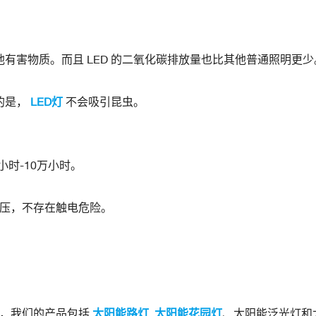
他有害物质。而且 LED 的二氧化碳排放量也比其他普通照明更少
的是，
LED灯
不会吸引昆​​虫。
时-10万小时。
电压，不存在触电危险。
司，我们的产品包括
太阳能路灯
,
太阳能花园灯
、太阳能泛光灯和