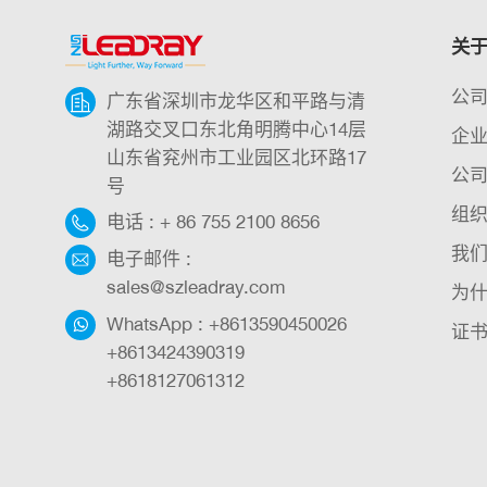
关于 
公
广东省深圳市龙华区和平路与清
湖路交叉口东北角明腾中心14层
企
山东省兖州市工业园区北环路17
公
号
组
电话 :
+ 86 755 2100 8656
我
电子邮件 :
sales@szleadray.com
为什
WhatsApp :
+8613590450026
证
+8613424390319
+8618127061312