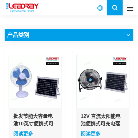
中
文
产品类别
English
français
español
العربية
中文
批发节能大容量电
12V 直流太阳能电
池10英寸便携式可
池便携式可充电落
充电太阳能带面板
地扇支架角度可调
阅读更多
阅读更多