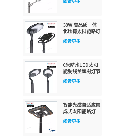
阅读更多
40W LED太阳能
路灯
38W 高品质一体
化压铸太阳能路灯
白色/暖白色 LED
阅读更多
灯杆安装 适用于
花园和道路 IP65
防护等级
6米防水LED太阳
能铜线圣诞树灯节
日灯饰星星仙女灯
阅读更多
串户外花园装饰
智能光感自适应集
成式太阳能路灯
60W
阅读更多