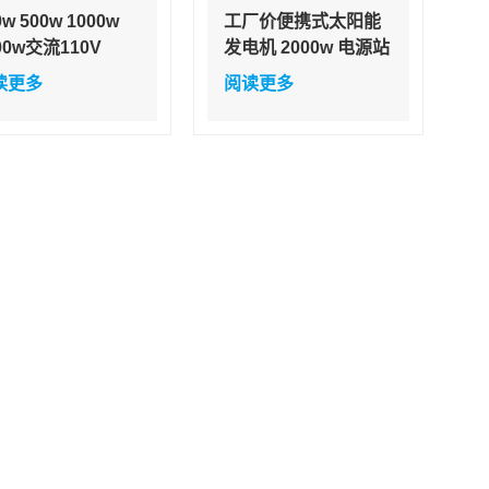
0w 500w 1000w
工厂价便携式太阳能
00w交流110V
发电机 2000w 电源站
0V锂电ups户外应
储能，交流电充电时
读更多
阅读更多
家用储能电池太阳
间约 6 小时
电站发电机