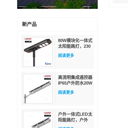
电脑
新产品
80W模块化一体式
太阳能路灯，230
流明/瓦高流明，
阅读更多
带PIR人体感应器
和MPPT功率因数
追踪技术，配备军
用级磷酸铁锂电池
高流明集成遥控器
IP65户外防水20W
40W 60W一体式
阅读更多
LED太阳能路灯
户外一体式LED太
阳能路灯，户外
LED IP65防水，