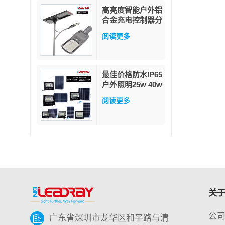
高亮度智能户外铝
合金充电控制器分
体式80瓦太阳能
阅读更多
路灯
最佳价格防水IP65
户外照明25w 40w
60w 100w 200w
阅读更多
300w ABS玻璃
LED太阳能泛光灯
关于 
公
广东省深圳市龙华区和平路与清