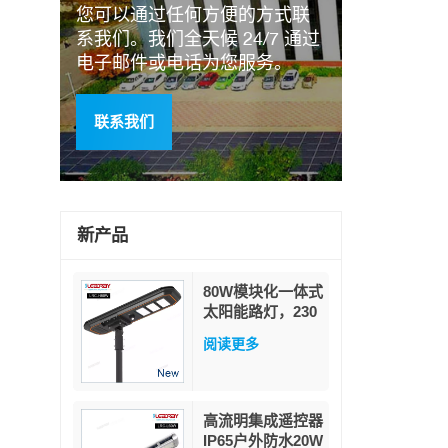
您可以通过任何方便的方式联
系我们。我们全天候 24/7 通过
电子邮件或电话为您服务。
联系我们
新产品
80W模块化一体式
太阳能路灯，230
流明/瓦高流明，
阅读更多
带PIR人体感应器
和MPPT功率因数
追踪技术，配备军
用级磷酸铁锂电池
高流明集成遥控器
IP65户外防水20W