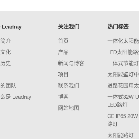
Leadray
关注我们
热门标签
司简介
首页
一体化太阳
业文化
产品
LED太阳能路灯
司历史
新闻与博客
一体式节能
织
项目
太阳能壁灯
们的团队
联系我们
道路花园用太
么是 Leadray
博客
一体式32W 
LED路灯
书
网站地图
CE IP65 20
路灯
太阳能路灯