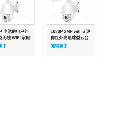
0P 电池供电户外
1080P 2MP wifi ip 迷
无线 WIFI 家庭
你红外高速球型云台
闭路电视监控摄
户外摄像机 CCTV 安
更多
阅读更多
（无电池，太阳
防 360 无线运动检测
2MP ip 网络摄像机