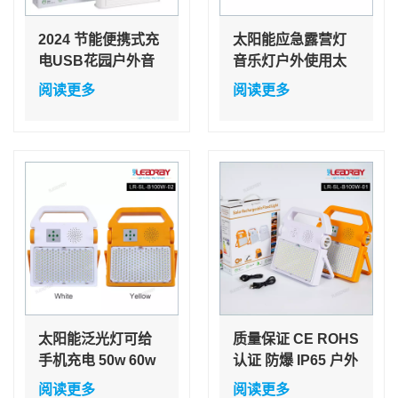
2024 节能便携式充
太阳能应急露营灯
电USB花园户外音
音乐灯户外使用太
乐ABS IP65 50W
阳能无线扬声器音
阅读更多
阅读更多
LED太阳能泛光灯
乐播放器收音机警
示灯
太阳能泛光灯可给
质量保证 CE ROHS
手机充电 50w 60w
认证 防爆 IP65 户外
80w 100w 150w
100 W 露营灯 太阳
阅读更多
阅读更多