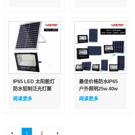
200w 带蓝牙扬声器
能
便宜的太阳能泛光
灯
IP65 LED 太阳能灯
最佳价格防水IP65
防水铝制泛光灯聚
户外照明25w 40w
光灯适用于花园、
60w 100w 200w
阅读更多
阅读更多
游泳池、车库墙壁
300w ABS玻璃LED
太阳能泛光灯
1
2