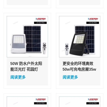
灯带三脚架
于户外露营
50W 防水户外太阳
更安全的环境高效
能泛光灯 花园灯
50w可充电房屋35w
35W 体育场反射泛
50w太阳能LED泛光
阅读更多
阅读更多
光灯 25W LED 泛光
灯带遥控器
灯