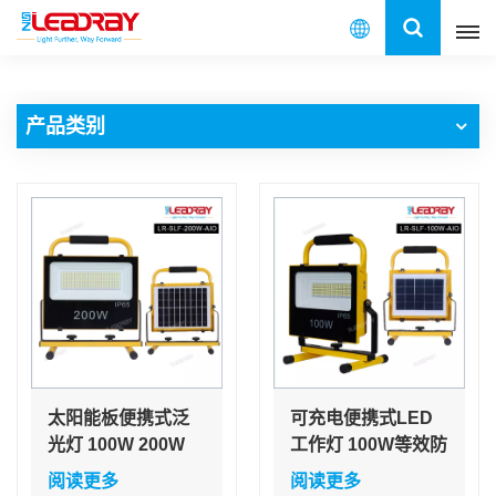
中
文
产品类别
English
français
español
العربية
中文
太阳能板便携式泛
可充电便携式LED
光灯 100W 200W
工作灯 100W等效防
立式充电 LED 泛光
水LED泛光灯 适用
阅读更多
阅读更多