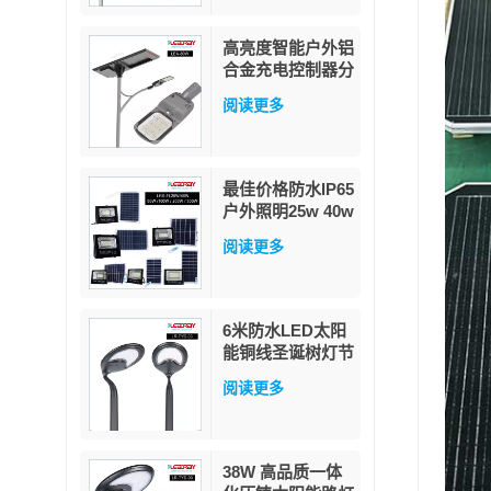
WiFi
高亮度智能户外铝
合金充电控制器分
体式80瓦太阳能
阅读更多
路灯
最佳价格防水IP65
户外照明25w 40w
60w 100w 200w
阅读更多
300w ABS玻璃
LED太阳能泛光灯
6米防水LED太阳
能铜线圣诞树灯节
日灯饰星星仙女灯
阅读更多
串户外花园装饰
38W 高品质一体