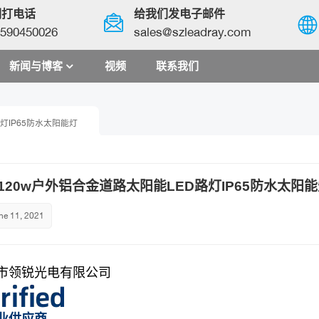
们打电话
给我们发电子邮件
590450026
sales@szleadray.com
新闻与博客
视频
联系我们
English
灯IP65防水太阳能灯
français
español
120w户外铝合金道路太阳能LED路灯IP65防水太阳
العربية
ne 11, 2021
中文
市领锐光电有限公司
业供应商