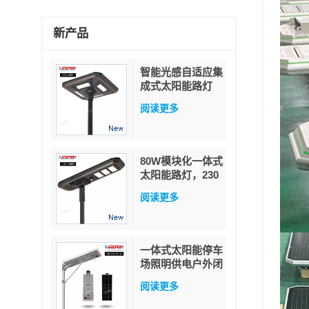
新产品
智能光感自适应集
成式太阳能路灯
60W
阅读更多
80W模块化一体式
太阳能路灯，230
流明/瓦高流明，
阅读更多
带PIR人体感应器
和MPPT功率因数
追踪技术，配备军
用级磷酸铁锂电池
一体式太阳能停车
场照明供电户外闭
路电视摄像系统供
阅读更多
电无线安全摄像头
可充电电池 4G