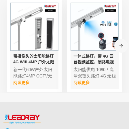
带摄像头的太阳能路灯
一体式路灯，带 4G 云
4G Wifi 4MP 户外太阳
台视频监控、闭路电视
能监控灯 60W CCTV
监控、网络摄像头、
新一代60W户外太阳
太阳能供电 1080P 高
无线
WiFi 太阳能监控灯、运
能路灯4MP CCTV无
清双镜头路灯 4G 无线
动传感器
线LED监控灯4G Wifi
监控摄像头 运动泛光
阅读更多
阅读更多
IP66适用于花园道路
灯 CMOS WiFi4k
应用太阳能和照明系
8MP 20倍光学变焦
统： 配备60W太阳能
+10倍数码变焦，自动
电池板，将太阳能转
对焦真正的日/夜转
化为储存的电能（一
换、3D DNR、数字
般配备锂电池），实
WDR背光补偿和自动
现白天充电、夜间照
增益控制（AGC）3D