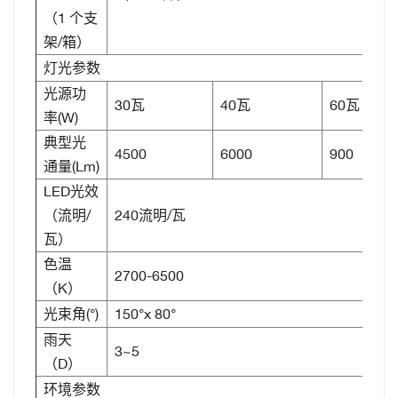
（1 个支
架/箱）
灯光参数
光源功
30瓦
40瓦
60瓦
率(W)
典型光
4500
6000
900
通量(Lm)
LED光效
（流明/
240流明/瓦
瓦）
色温
2700-6500
（K）
光束角(°)
150°x 80°
雨天
3~5
（D）
环境参数