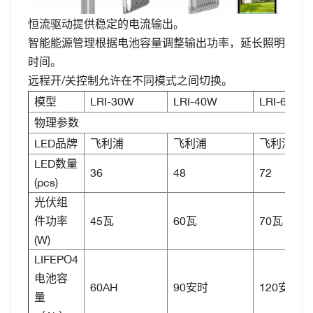
恒流驱动提供稳定的电流输出。
智能能源管理根据电池容量调整输出功率，延长照明
时间。
远程开/关控制允许在不同模式之间切换。
模型
LRI-30W
LRI-40W
LRI-60W
物理参数
LED品牌
飞利浦
飞利浦
飞利浦
LED数量
36
48
72
(pcs)
光伏组
件功率
45瓦
60瓦
70瓦
(W)
LIFEPO4
电池容
60AH
90安时
120安时
量