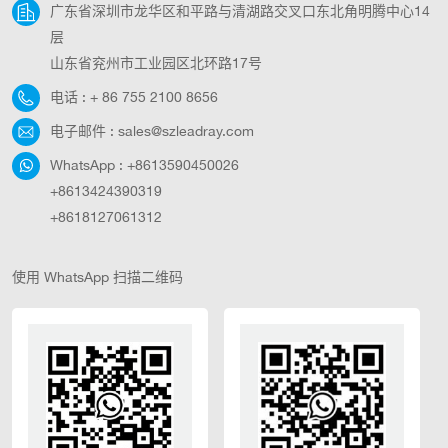
广东省深圳市龙华区和平路与清湖路交叉口东北角明腾中心14
明的自主运行。
智能定位，254个可编
程预置位Android系统
层
支持P2P，IOS系统支
山东省兖州市工业园区北环路17号
持
电话 :
+ 86 755 2100 8656
ONVIF2.6H.265+/H.265/H.26
主配置文件双流编
电子邮件 :
sales@szleadray.com
码，两个同步视频流
WhatsApp :
+8613590450026
标准SDK、CGI，轻松
与其他数字系统集成
+8613424390319
白天夜晚视频色彩鲜
+8618127061312
艳，发现有人报警支
持WIFI、网线
使用 WhatsApp 扫描二维码