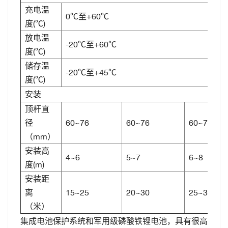
充电温
0℃至+60℃
度(℃)
放电温
-20℃至+60℃
度(℃)
储存温
-20℃至+45℃
度(℃)
安装
顶杆直
径
60~76
60~76
60~76
（mm）
安装高
4~6
5~7
6~8
度(m)
安装距
离
15~25
20~30
25~35
（米）
集成电池保护系统和军用级磷酸铁锂电池，具有很高