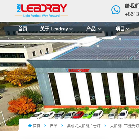
给我
+8613
首页
关于 Leadray
产品
项目
首页
产品
集成式太阳能广告灯
太阳能LED泛光