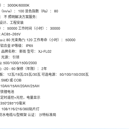
T）：
3000K/6000K
（lm/w）：
100
显色指数（Ra）：
80
器：
不
照明解决方案服务：
设计、工程安装
）：
50000
工作时间（小时）：
30000
:
AC85~265V
>):
80
光束角(°):
120
工作寿命（小时）：
50000
：
铝合金
IP等级：
IP65
国
品牌名称：
新街
型号：
XJ-FL02
园
光源：
引领
):
500/1000/1500/2000
):
-20 - 60
保修（年限）：
2年
板：
12瓦/18瓦/25瓦/30瓦
可选电源：
50/100/150/200瓦
 SMD 或 COB
：
10AH/15AH/20AH/25AH
酸铁锂电池
：
定时遥控+光控，电量显示
：
350*285*70毫米
：
108/176/216/360贴片灯
防水电缆/U型框架
认证：
沙特标准局