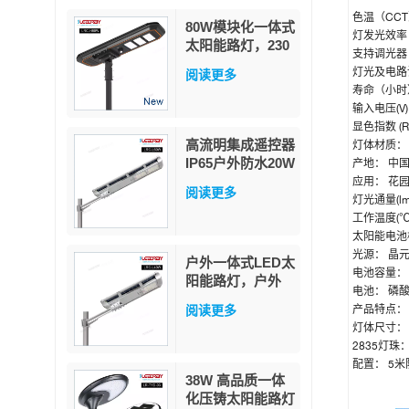
色温（CC
80W模块化一体式
灯发光效率
太阳能路灯，230
支持调光
流明/瓦高流明，
灯光及电路
阅读更多
带PIR人体感应器
寿命（小时
和MPPT功率因数
输入电压(V)
追踪技术，配备军
显色指数 (Ra
用级磷酸铁锂电池
高流明集成遥控器
灯体材质
IP65户外防水20W
产地：
中
40W 60W一体式
应用：
花
阅读更多
LED太阳能路灯
灯光通量(lm
工作温度(℃
太阳能电池
光源：
晶元
户外一体式LED太
电池容量
阳能路灯，户外
电池：
磷
LED IP65防水，
产品特点
阅读更多
40W LED太阳能
灯体尺寸
路灯
2835灯珠
配置：
5米
38W 高品质一体
化压铸太阳能路灯