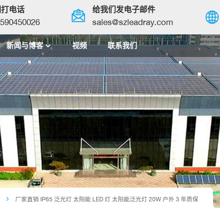
们打电话
给我们发电子邮件
590450026
sales@szleadray.com
新闻与博客
视频
联系我们
English
français
español
العربية
中文
灯
厂家直销 IP65 泛光灯 太阳能 LED 灯 太阳能泛光灯 20W 户外 3 年质保