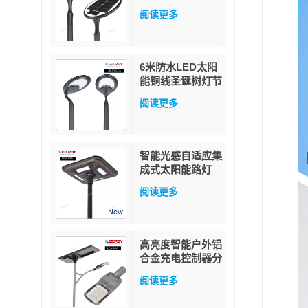
白色/暖白色 LED
阅读更多
灯杆安装 适用于
花园和道路 IP65
防护等级
6米防水LED太阳
能铜线圣诞树灯节
日灯饰星星仙女灯
阅读更多
串户外花园装饰
智能光感自适应集
成式太阳能路灯
60W
阅读更多
高亮度智能户外铝
合金充电控制器分
体式80瓦太阳能
阅读更多
路灯