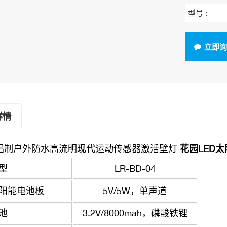
型号 :
立即
详情
 铝制户外防水高流明现代运动传感器激活壁灯
花园LED
型
LR-BD-04
阳能电池板
5V/5W，单声道
池
3.2V/8000mah，磷酸铁锂