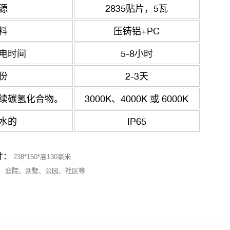
源
2835贴片，5瓦
料
压铸铝+PC
电时间
5-8小时
份
2-3天
续碳氢化合物。
3000K、4000K 或 6000K
水的
IP65
寸：
238*150*高130毫米
：
庭院、别墅、公园、社区等