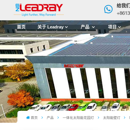
给我
+8613
首页
关于 Leadray
产品
项目
首页
产品
一体化太阳能花园灯
太阳能壁灯