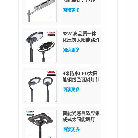
阳能路灯，户外
LED IP65防水，
阅读更多
40W LED太阳能
路灯
38W 高品质一体
化压铸太阳能路灯
白色/暖白色 LED
阅读更多
灯杆安装 适用于
花园和道路 IP65
防护等级
6米防水LED太阳
能铜线圣诞树灯节
日灯饰星星仙女灯
阅读更多
串户外花园装饰
智能光感自适应集
成式太阳能路灯
60W
阅读更多