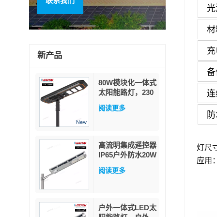
联系我们
光
材
充
新产品
备
80W模块化一体式
连
太阳能路灯，230
流明/瓦高流明，
阅读更多
带PIR人体感应器
防
和MPPT功率因数
追踪技术，配备军
用级磷酸铁锂电池
高流明集成遥控器
灯尺
IP65户外防水20W
应用
40W 60W一体式
阅读更多
LED太阳能路灯
户外一体式LED太