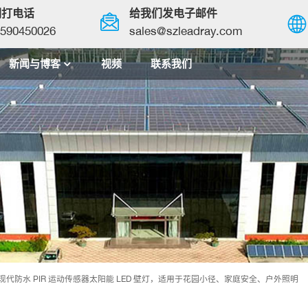
们打电话
给我们发电子邮件
590450026
sales@szleadray.com
新闻与博客
视频
联系我们
English
français
español
العربية
中文
现代防水 PIR 运动传感器太阳能 LED 壁灯，适用于花园小径、家庭安全、户外照明