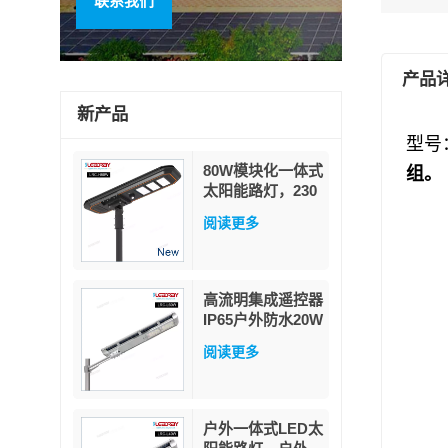
联系我们
产品
新产品
型号
80W模块化一体式
组。
太阳能路灯，230
流明/瓦高流明，
阅读更多
带PIR人体感应器
和MPPT功率因数
追踪技术，配备军
用级磷酸铁锂电池
高流明集成遥控器
IP65户外防水20W
40W 60W一体式
阅读更多
LED太阳能路灯
户外一体式LED太