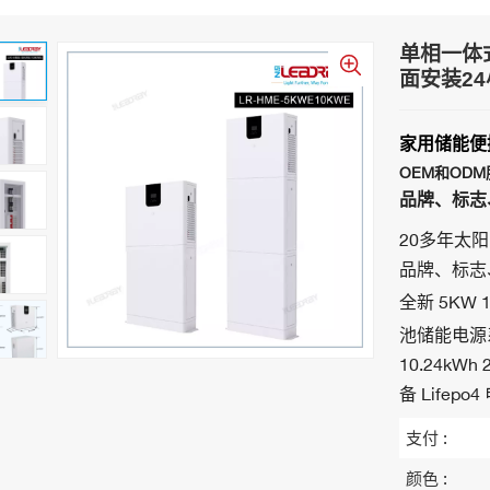
单相一体
面安装24小
家用储能便携
OEM和OD
品牌、标志、
20多年太阳
品牌、标志
全新 5KW 
池储能电源
10.24k
备 Lifepo
支付 :
颜色 :