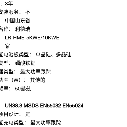
3年
单
：
安装服务：
不
：
中国山东省
名称：
利德瑞
：
LR-HME-5KWE/10KWE
：
家
能电池板类型：
单晶硅、多晶硅
类型：
磷酸铁锂
器类型：
最大功率跟踪
功率（W）：
其他的
频率：
50赫兹
：
UN38.3 MSDS EN55032 EN55024
项目设计：
是
能充电类型：
最大功率跟踪