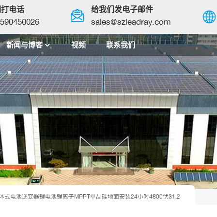
们打电话
给我们发电子邮件
590450026
sales@szleadray.com
新闻与博客
视频
联系我们
English
français
español
العربية
中文
体式电池逆变器锂电池锂离子MPPT单晶硅地面安装24小时4800伏31.2