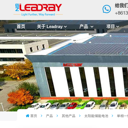
给我
+8613
首页
关于 Leadray
产品
项目
首页
产品
其他产品
太阳能储能电池
单相一