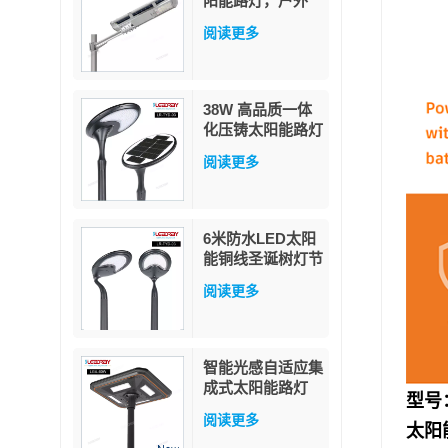
阳能路灯，户外
LED IP65防水，
阅读更多
40W LED太阳能
路灯
38W 高品质一体
化压铸太阳能路灯
白色/暖白色 LED
阅读更多
灯杆安装 适用于
花园和道路 IP65
防护等级
6米防水LED太阳
能铜线圣诞树灯节
日灯饰星星仙女灯
阅读更多
串户外花园装饰
智能光感自适应集
成式太阳能路灯
型号
60W
阅读更多
太阳