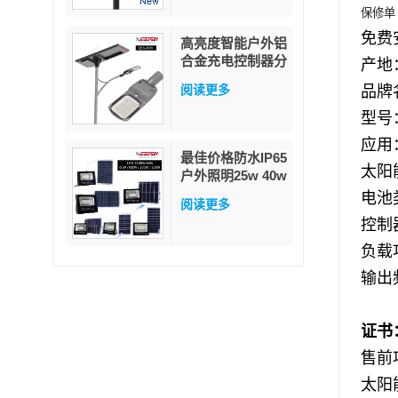
保修
免费
高亮度智能户外铝
合金充电控制器分
产地
体式80瓦太阳能
品牌
阅读更多
路灯
型号
应用
最佳价格防水IP65
太阳
户外照明25w 40w
60w 100w 200w
电池
阅读更多
300w ABS玻璃
控制
LED太阳能泛光灯
负载
输出
证书
售前
太阳