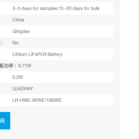
3~5 days for samples;15~20 days for bulk
China
Qingdao
:
No
Lithium LiFePO4 Battery
板功率 :
0.77W
0.2W
LEADRAY
LR-HME-5KWE/10KWE
询问